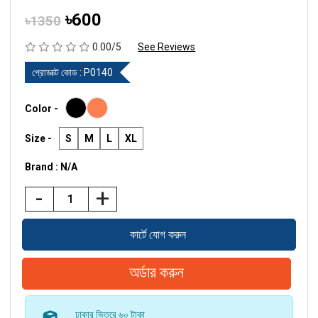
৳600
৳1350
0.00/5
See Reviews
প্রোডাক্ট কোড :
P0140
Color -
Size -
S
M
L
XL
Brand : N/A
-
+
ঢাকার ভিতরে ৬০ টাকা