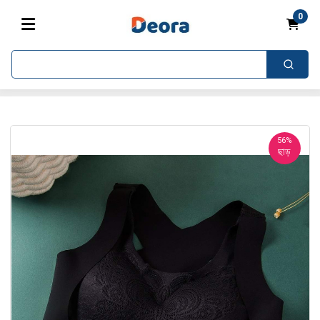
0
56%
ছাড়