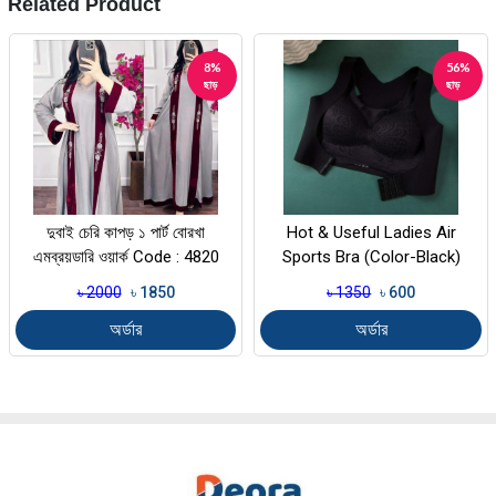
Related Product
8%
56%
ছাড়
ছাড়
দুবাই চেরি কাপড় ১ পার্ট বোরখা
Hot & Useful Ladies Air
এমব্রয়ডারি ওয়ার্ক Code : 4820
Sports Bra (Color-Black)
৳ 2000
৳ 1850
৳ 1350
৳ 600
অর্ডার
অর্ডার