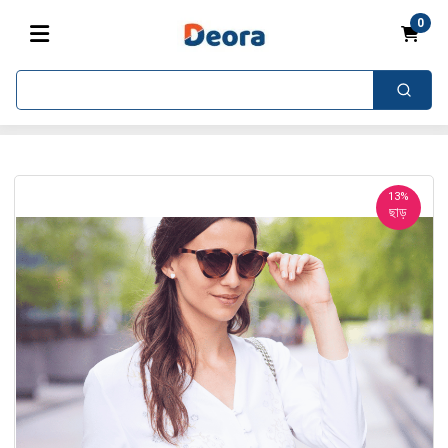
0
13%
ছাড়